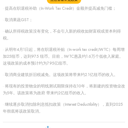
· 提高在职退税补助（In-Work Tax Credit）金额并提高减免门槛；
· 取消果蔬GST；
· 确认所得税政策没有变化，不会引入新的税收如财富税或资本利得
税。
· 从明年4月1日起，将在职退税补贴（In-work tax credit,IWTC）每周增
加25纽币，达到97.5 纽币。目前，IWTC惠及约1.6万个低收入家庭。
这项政策的成本预计约为7.95亿纽币。
· 取消商业建筑折旧税减免。这项政策将带来约2.1亿纽币的收入。
· 将现有的投资物业的明线测试期限保持在10年，将新建的投资物业改
为5年。该政策将为政府 带来约2亿纽币的收入。
· 继续逐步取消扣除利息抵扣政策（Interest Deductibility），直到2025
年彻底将该政策取消。