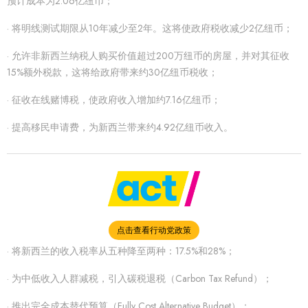
预计成本为2.06亿纽币；
· 将明线测试期限从10年减少至2年。这将使政府税收减少2亿纽币；
· 允许非新西兰纳税人购买价值超过200万纽币的房屋，并对其征收
15%额外税款，这将给政府带来约30亿纽币税收；
· 征收在线赌博税，使政府收入增加约7.16亿纽币；
· 提高移民申请费，为新西兰带来约4.92亿纽币收入。
点击查看行动党政策
· 将新西兰的收入税率从五种降至两种：17.5%和28%；
· 为中低收入人群减税，引入碳税退税（Carbon Tax Refund）；
· 推出完全成本替代预算（Fully Cost Alternative Budget）；