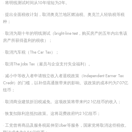
· 将明线测试时间从10年缩短为2年。
· 提出全面税收计划，取消奥克兰地区燃油税、奥克兰人轻轨税等税
种；
· 取消为期十年的明线测试（bright-line test，购买房产的五年内出售该
房产所获得盈利的税收）；
· 取消汽车税（The Car Tax）；
· 取消The Jobs Tax（雇员与企业支付失业福利）。
· 减小中等收入者申请独立收入者退税政策（Independent Earner Tax
Credit）的门槛，以补偿高通胀带来的影响。该政策的成本约为7.07亿
纽币；
· 取消商业建筑折旧税减免。这项政策将带来约2.1亿纽币的收入；
· 恢复扣除利息抵扣政策。这将花费政府约2.1亿纽币；
· 工党曾将商品及服务税延伸至Uber等服务，国家党将取消这些税收。