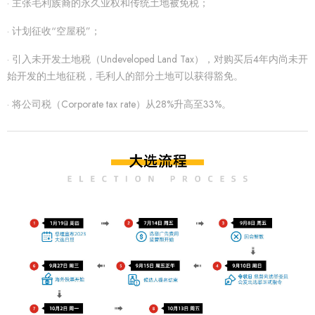
· 主张毛利族裔的永久业权和传统土地被免税；
· 计划征收“空屋税”；
· 引入未开发土地税（Undeveloped Land Tax），对购买后4年内尚未开
始开发的土地征税，毛利人的部分土地可以获得豁免。
· 将公司税（Corporate tax rate）从28%升高至33%。